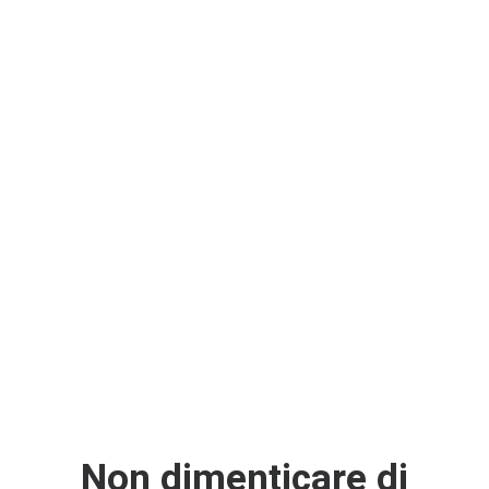
sempre più focalizzato sulla
sostenibilità. Per noi di Manaly, la
progettazione sostenibile
non è solo
una sfida, ma una visione concreta
per il futuro.
Se sei interessato alla progettazione
sostenibile e hai bisogno di realizzare
uno stand fieristico o di un evento,
siamo a disposizione,
contattaci
!
Non dimenticare di