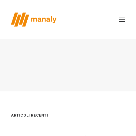
chi siamo
il metodo
realizzazioni
case study
news
contatti
ARTICOLI RECENTI