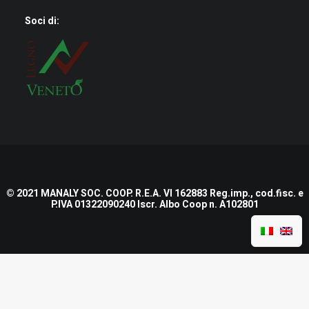
Soci di:
© 2021 MANALY SOC. COOP. R.E.A. VI 162883 Reg.imp., cod.fisc. e
P.IVA 01322090240 Iscr. Albo Coop n. A102801
Nome e Cognome
*