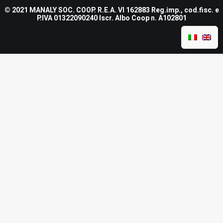
© 2021 MANALY SOC. COOP. R.E.A. VI 162883 Reg.imp., cod.fisc. e
P.IVA 01322090240 Iscr. Albo Coop n. A102801
Nome e Cognome
*
Nome
Cognome
Email
*
Messaggio
*
Caselle e Email