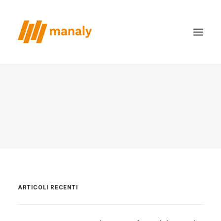
chi siamo
il metodo
realizzazioni
case study
news
contatti
ARTICOLI RECENTI