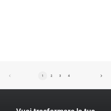
Digimax - SPS Parma 2025
1
2
3
4