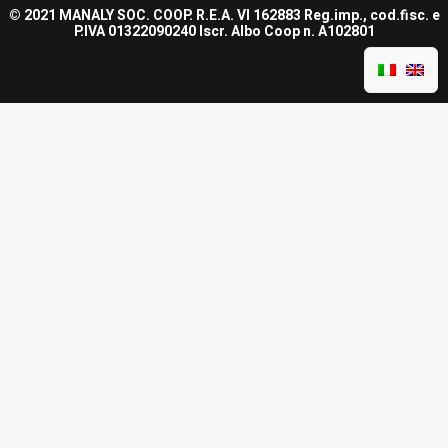
© 2021 MANALY SOC. COOP. R.E.A. VI 162883 Reg.imp., cod.fisc. e
P.IVA 01322090240 Iscr. Albo Coop n. A102801
Nome e Cognome
*
Nome
Cognome
Caselle Nome Cognome
Email
*