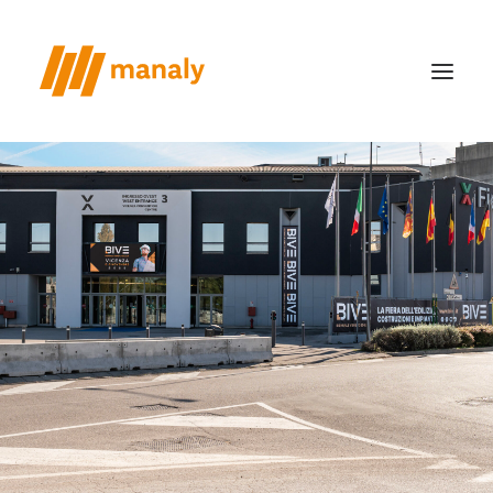
chi siamo
il metodo
realizzazioni
case study
news
contatti