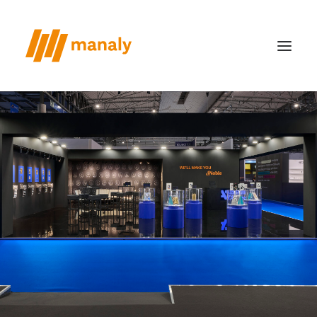
chi siamo
il metodo
realizzazioni
case study
news
contatti