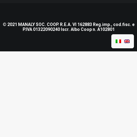
© 2021 MANALY SOC. COOP. R.E.A. VI 162883 Reg.imp., cod.fisc. e
P.IVA 01322090240 Iscr. Albo Coop n. A102801
Nome e Cognome
*
Nome
Cognome
Email
*