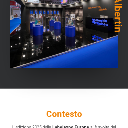
Albertin
Contesto
L’edizione 2025 della
Labelexpo Europe
si è svolta dal