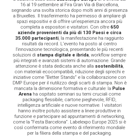
16 al 19 settembre al Fira Gran Via di Barcellona,
segnando una svolta storica dopo molti anni di presenza
a Bruxelles. Il trasferimento ha permesso di ampliare gli
spazi espositivi e di offrire un’esperienza ancora più
completa a espositori e visitatori. Con oltre
650
aziende provenienti da più di 130 Paesi e circa
35.000 partecipanti
, la manifestazione ha raggiunto
risultati da record. L’evento ha posto al centro
l’innovazione tecnologica, presentando le più recenti
soluzioni di
stampa digitale e ibrida
, workflow sempre
più integrati e avanzati sistemi di automazione. Grande
attenzione è stata dedicata anche alla
sostenibilità
,
con materiali ecocompatibili, riduzione degli sprechi e
iniziative come “Better Stands” e la collaborazione con
DMP Europe per il riutilizzo degli scarti di stampa. Non è
mancata la dimensione formativa e culturale: la
Pulse
Arena
ha ospitato seminari su temi cruciali come
packaging flessibile, cartone pieghevole, RFID,
intelligenza artificiale e nuove normative. I visitatori
hanno inoltre potuto assistere a linee produttive in
funzione e partecipare ad appuntamenti di networking,
come la “Festa Barcelona”. Labelexpo Europe 2025 si è
così confermata come evento di riferimento mondiale
per la filiera della stampa e del packaging.