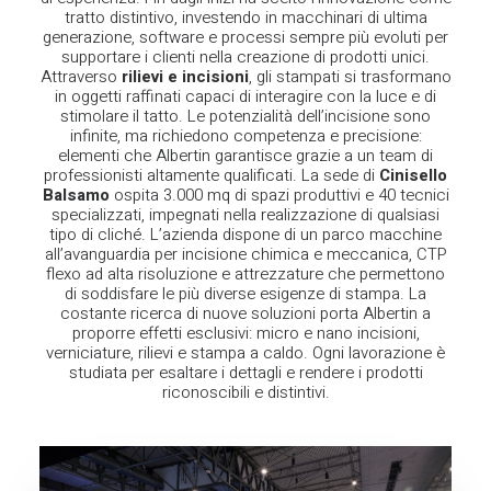
tratto distintivo, investendo in macchinari di ultima
generazione, software e processi sempre più evoluti per
supportare i clienti nella creazione di prodotti unici.
Attraverso
rilievi e incisioni
, gli stampati si trasformano
in oggetti raffinati capaci di interagire con la luce e di
stimolare il tatto. Le potenzialità dell’incisione sono
infinite, ma richiedono competenza e precisione:
elementi che Albertin garantisce grazie a un team di
professionisti altamente qualificati.
La sede di
Cinisello
Balsamo
ospita 3.000 mq di spazi produttivi e 40 tecnici
specializzati, impegnati nella realizzazione di qualsiasi
tipo di cliché. L’azienda dispone di un parco macchine
all’avanguardia per incisione chimica e meccanica, CTP
flexo ad alta risoluzione e attrezzature che permettono
di soddisfare le più diverse esigenze di stampa.
La
costante ricerca di nuove soluzioni porta Albertin a
proporre effetti esclusivi: micro e nano incisioni,
verniciature, rilievi e stampa a caldo. Ogni lavorazione è
studiata per esaltare i dettagli e rendere i prodotti
riconoscibili e distintivi.