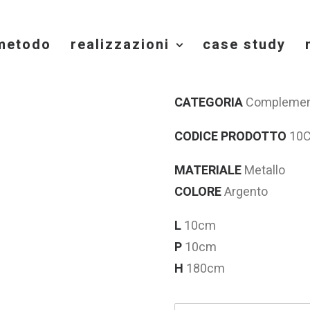
 metodo
realizzazioni
case study
STELO
CATEGORIA
Complemen
CODICE PRODOTTO
10C
MATERIALE
Metallo
COLORE
Argento
L
10cm
P
10cm
H
180cm
N