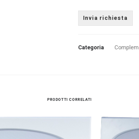
*
g
r
a
Invia richiesta
f
o
*
Categoria
Compleme
PRODOTTI CORRELATI