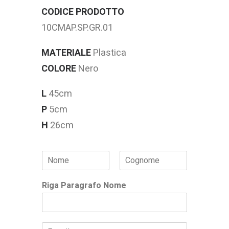
CODICE PRODOTTO
10CMAP.SP.GR.01
MATERIALE
Plastica
COLORE
Nero
L
45cm
P
5cm
H
26cm
N
o
Nome
Cognome
m
Riga Paragrafo Nome
e
*
E