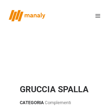
chi siamo
il metodo
realizzazioni
case study
news
GRUCCIA SPALLA
contatti
CATEGORIA
Complementi