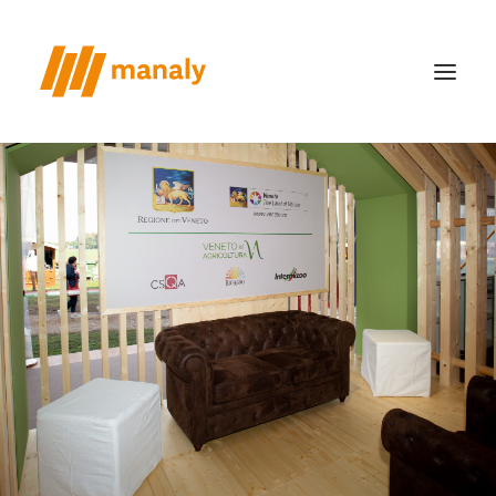
chi siamo
il metodo
realizzazioni
case study
news
contatti