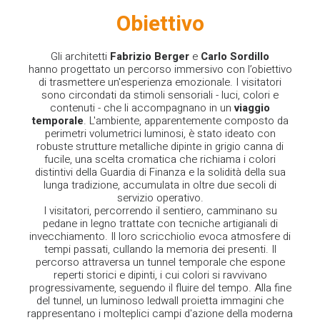
Obiettivo
Gli architetti
Fabrizio Berger
e
Carlo Sordillo
hanno progettato un percorso immersivo con l’obiettivo
di trasmettere un'esperienza emozionale. I visitatori
sono circondati da stimoli sensoriali - luci, colori e
contenuti - che li accompagnano in un
viaggio
temporale
. L'ambiente, apparentemente composto da
perimetri volumetrici luminosi, è stato ideato con
robuste strutture metalliche dipinte in grigio canna di
fucile, una scelta cromatica che richiama i colori
distintivi della Guardia di Finanza e la solidità della sua
lunga tradizione, accumulata in oltre due secoli di
servizio operativo.
I visitatori, percorrendo il sentiero, camminano su
pedane in legno trattate con tecniche artigianali di
invecchiamento. Il loro scricchiolio evoca atmosfere di
tempi passati, cullando la memoria dei presenti. Il
percorso attraversa un tunnel temporale che espone
reperti storici e dipinti, i cui colori si ravvivano
progressivamente, seguendo il fluire del tempo. Alla fine
del tunnel, un luminoso ledwall proietta immagini che
rappresentano i molteplici campi d'azione della moderna