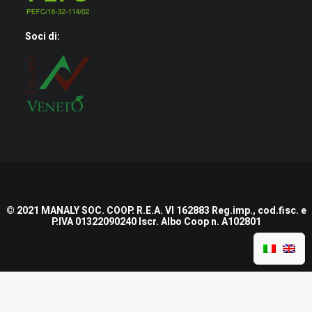
Soci di:
© 2021 MANALY SOC. COOP. R.E.A. VI 162883 Reg.imp., cod.fisc. e
P.IVA 01322090240 Iscr. Albo Coop n. A102801
Nome e Cognome
*