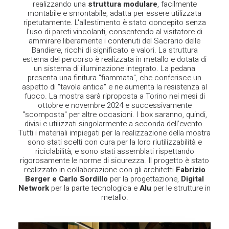
realizzando una
struttura modulare
, facilmente
montabile e smontabile, adatta per essere utilizzata
ripetutamente.
L'allestimento è stato concepito senza
l'uso di pareti vincolanti, consentendo al visitatore di
ammirare liberamente i contenuti del Sacrario delle
Bandiere, ricchi di significato e valori.
La struttura
esterna del percorso è realizzata in metallo e dotata di
un sistema di illuminazione integrato. La pedana
presenta una finitura "fiammata", che conferisce un
aspetto di "tavola antica" e ne aumenta la resistenza al
fuoco.
La mostra sarà riproposta a Torino nei mesi di
ottobre e novembre 2024 e successivamente
"scomposta" per altre occasioni. I box saranno, quindi,
divisi e utilizzati singolarmente a seconda dell’evento.
Tutti i materiali impiegati per la realizzazione della mostra
sono stati scelti con cura per la loro riutilizzabilità e
riciclabilità, e sono stati assemblati rispettando
rigorosamente le norme di sicurezza.
Il progetto è stato
realizzato in collaborazione con gli architetti
Fabrizio
Berger e Carlo Sordillo
per la progettazione,
Digital
Network
per la parte tecnologica e
Alu
per le strutture in
metallo.