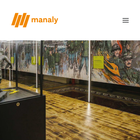
chi siamo
il metodo
realizzazioni
case study
news
contatti