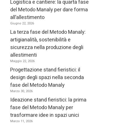
Logistica e cantiere: la quarta fase
del Metodo Manaly per dare forma
La
so
all’allestimento
Giugno 22, 2026
In It
La terza fase del Metodo Manaly:
innov
artigianalità, sostenibilità e
prese
sicurezza nella produzione degli
in oc
allestimenti
Maggio 22, 2026
Progettazione stand fieristici: il
Conti
design degli spazi nella seconda
fase del Metodo Manaly
Fie
Marzo 30, 2026
Ideazione stand fieristici: la prima
fase del Metodo Manaly per
L’Ita
trasformare idee in spazi unici
Marzo 11, 2026
all’e