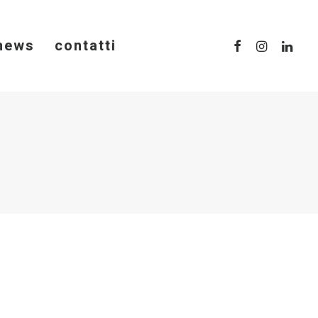
news
contatti
ale in Italia e in
e