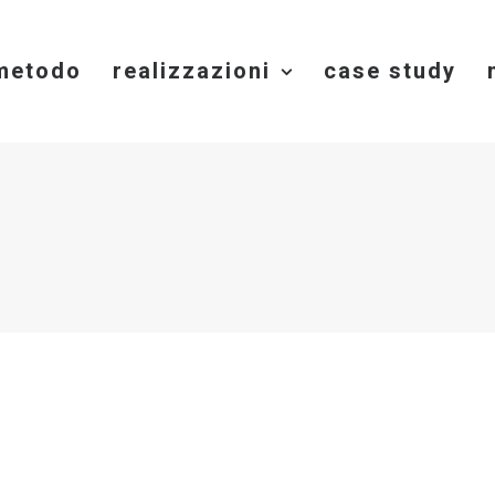
 metodo
realizzazioni
case study
re sulla sostenibilità ambient
ropa: guida agli eventi chiav