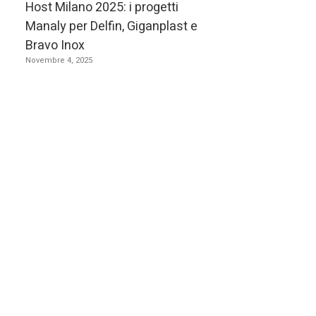
Host Milano 2025: i progetti
Manaly per Delfin, Giganplast e
Kl
Bravo Inox
per
Novembre 4, 2025
off
mat
ann
Sco
Key
tra
mob
wor
inn
E
imp