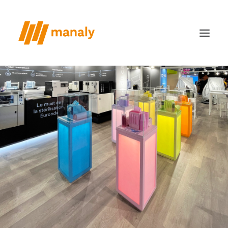
chi siamo
il metodo
realizzazioni
case study
news
contatti