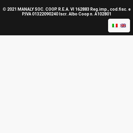
© 2021 MANALY SOC. COOP. R.E.A. VI 162883 Reg.imp., cod.fisc. e
P.IVA 01322090240 Iscr. Albo Coop n. A102801
Spunta Nome di
Nome e Cognome
*
Nome
Cognome
Email
*