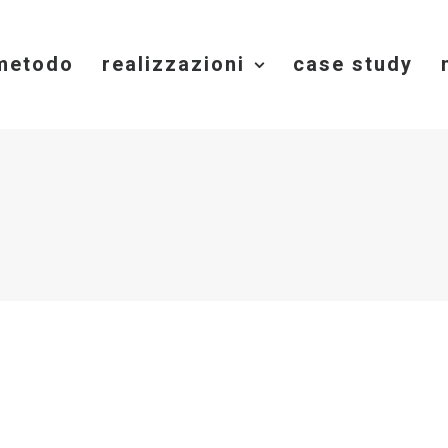
 metodo
realizzazioni
case study
 Bosco Solidale: sostenibilit
novazione e crescita