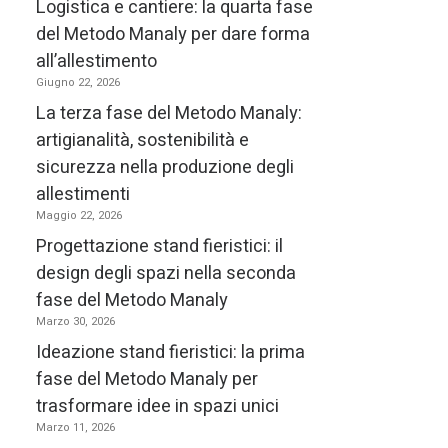
Logistica e cantiere: la quarta fase
del Metodo Manaly per dare forma
Domen
all’allestimento
Giugno 22, 2026
de “
I
La terza fase del Metodo Manaly:
degli
artigianalità, sostenibilità e
spiag
sicurezza nella produzione degli
allestimenti
Maggio 22, 2026
Bos
Progettazione stand fieristici: il
design degli spazi nella seconda
fase del Metodo Manaly
Il pr
Marzo 30, 2026
prodo
Ideazione stand fieristici: la prima
alber
fase del Metodo Manaly per
etico
trasformare idee in spazi unici
attra
Marzo 11, 2026