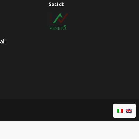
Soci di:
ali