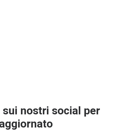
co in Spiaggia
” in un programma più ampio e dal
o di valorizzare il legno locale, sensibilizzando
ificate e prodotti ecosostenibili.
e.com/watch?v=Vt5UaADTQjc
sito
per rimanere sempre aggiornato!
sui nostri social per
aggiornato