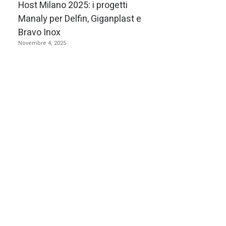
Host Milano 2025: i progetti
nostr
Manaly per Delfin, Giganplast e
Bravo Inox
Il te
Novembre 4, 2025
reali
era p
che h
ed es
In It
fores
prove
dal
“
merca