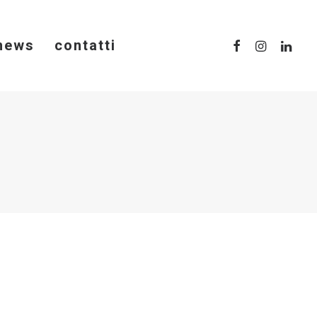
news
contatti
à come opportunità di