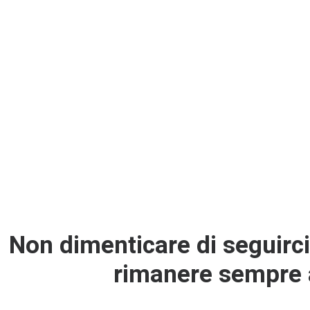
picio è di riuscire a trasformare il caso isolato de “
Il Bos
ro nazionale chiamato “
Il Bosco Solidale
”, con l’obiettiv
se e consumatori attraverso iniziative sociali, filiere cert
ivedere la conferenza clicca su link
https://www.youtub
piaciuto il progetto del Bosco Solidale? Seguici
nel nostro 
Non dimenticare di seguirci 
rimanere sempre 